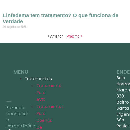
Linfedema tem tratamento? O que funciona de
verdade
30 de julho de 2026
« Anterior
Próximo »
MENU
END
Belo
Tratamentos
Horizo
Tratamento
Maran
Para
330,
AVC
Bairro
Tratamentos
Fazendo
Santa
Para
acontecer
Efigêni
São
o
Doença
Paulo:
extraordinário!
De