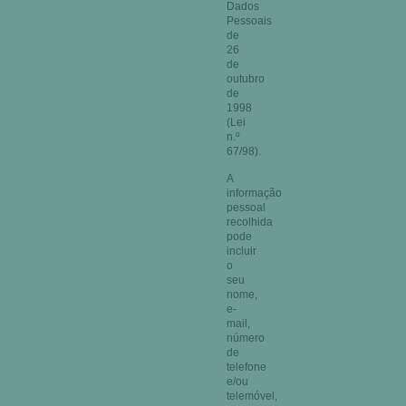
Dados
Pessoais
de
26
de
outubro
de
1998
(Lei
n.º
67/98).
A
informação
pessoal
recolhida
pode
incluir
o
seu
nome,
e-
mail,
número
de
telefone
e/ou
telemóvel,