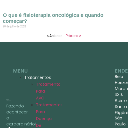
O que é fisioterapia oncológica e quando
começar?
30 de julho de 2026
« Anterior
Próximo »
MENU
END
Belo
Tratamentos
Horizo
Tratamento
Maran
Para
330,
AVC
Bairro
Tratamentos
Fazendo
Santa
Para
acontecer
Efigêni
São
o
Doença
Paulo:
extraordinário!
De