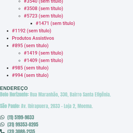
#3540 (sem título)
#3508 (sem título)
#5723 (sem título)
#1471 (sem título)
#1192 (sem título)
Produtos Assistivos
#895 (sem título)
#1419 (sem título)
#1409 (sem título)
#985 (sem título)
#994 (sem título)
ENDEREÇO
Belo Horizonte:
Rua Maranhão, 330, Bairro Santa Efigênia.
São Paulo:
Av. Ibirapuera, 2033 – Loja 2, Moema.
(11) 5199-9033
(31) 99353-0205
(31) 3088-2135