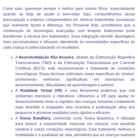
Como pais, queremos sempre o melhor para nossos filhos, especialmente
quando se trata de saúde e bem-estar. Aqui, compartilhamos dessa
preocupação e estamos comprometidos em oferecer tratamentos inovadores
que realmente fazem a diferença. Na Prosense Kids, acreditamos que a
combinação de tecnologias avançadas com terapias tradicionais pode
transformar a eficácia dos tratamentos. Essa integração permite abordagens
mais personalizadas e eficazes, atendendo às necessidades específicas de
cada criança e potencializando os resultados.
A
Neuromodulação Não Invasiva
, através da Estimulação Magnética
Transcraniana (TMS) e da Estimulação Transcraniana por Corrente
Contínua (tDCS), está revolucionando o tratamento de condições
neurológicas. Essas técnicas estimulam áreas específicas do cérebro,
promovendo melhorias significativas em transtornos do
desenvolvimento, dificuldades de aprendizagem e autismo.
A
Realidade Virtual (VR)
é uma ferramenta poderosa que cria
ambientes imersivos e interativos. Utilizamos a VR para ajudar no
desenvolvimento motor e cognitivo das crianças, tornando o tratamento
mais divertido e engajador. Isso incentiva a participação ativa dos
pequenos e promove resultados mais rápidos e eficazes.
A
Toxina Botulínica
, conhecida como Toxina Botulínica, é utilizada
para reduzir a espasticidade muscular em crianças com paralisia
cerebral e outras condições neurológicas. Esse tratamento melhora a
mobilidade e a qualidade de vida, permitindo que as crianças realizem