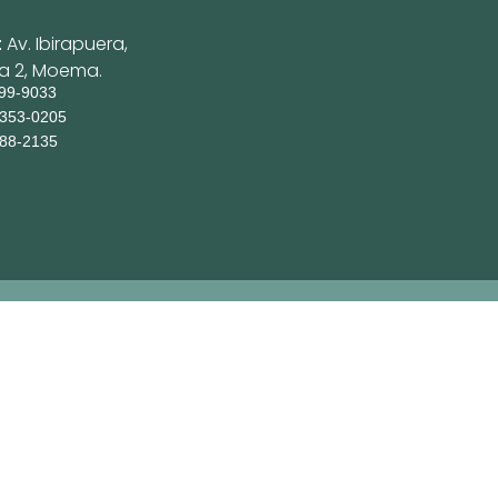
:
Av. Ibirapuera,
ja 2, Moema.
199-9033
9353-0205
088-2135