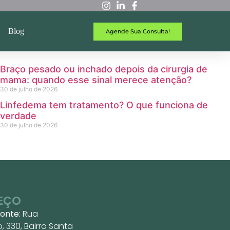
Blog
Agende Sua Consulta!
Braço pesado ou inchado depois da cirurgia de
mama: quando esse sinal merece atenção?
30 de julho de 2026
Linfedema tem tratamento? O que funciona de
verdade
30 de julho de 2026
EÇO
zonte:
Rua
 330, Bairro Santa