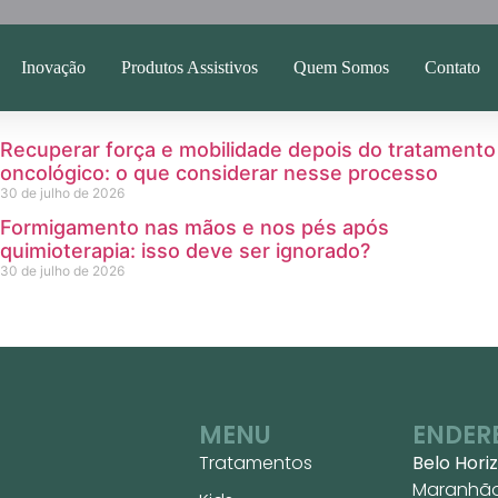
Inovação
Produtos Assistivos
Quem Somos
Contato
Recuperar força e mobilidade depois do tratamento
oncológico: o que considerar nesse processo
30 de julho de 2026
Formigamento nas mãos e nos pés após
quimioterapia: isso deve ser ignorado?
30 de julho de 2026
MENU
ENDER
Tratamentos
Belo Hori
Maranhão,