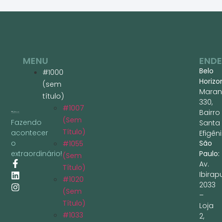
MENU
END
Belo
#1000
Horizo
(sem
Maran
título)
330,
#1007
Bairro
(sem
Fazendo
Santa
Título)
acontecer
Efigêni
São
o
#1055
Paulo:
extraordinário!
(sem
Av.
Título)
Ibirap
#1020
2033
(sem
–
Título)
Loja
#1033
2,