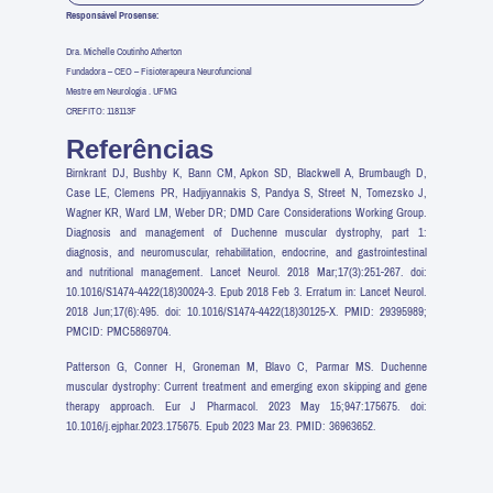
Responsável Prosense:
Dra. Michelle Coutinho Atherton
Fundadora – CEO – Fisioterapeura Neurofuncional
Mestre em Neurologia . UFMG
CREFITO: 118113F
Referências
Birnkrant DJ, Bushby K, Bann CM, Apkon SD, Blackwell A, Brumbaugh D,
Case LE, Clemens PR, Hadjiyannakis S, Pandya S, Street N, Tomezsko J,
Wagner KR, Ward LM, Weber DR; DMD Care Considerations Working Group.
Diagnosis and management of Duchenne muscular dystrophy, part 1:
diagnosis, and neuromuscular, rehabilitation, endocrine, and gastrointestinal
and nutritional management. Lancet Neurol. 2018 Mar;17(3):251-267. doi:
10.1016/S1474-4422(18)30024-3. Epub 2018 Feb 3. Erratum in: Lancet Neurol.
2018 Jun;17(6):495. doi: 10.1016/S1474-4422(18)30125-X. PMID: 29395989;
PMCID: PMC5869704.
Patterson G, Conner H, Groneman M, Blavo C, Parmar MS. Duchenne
muscular dystrophy: Current treatment and emerging exon skipping and gene
therapy approach. Eur J Pharmacol. 2023 May 15;947:175675. doi:
10.1016/j.ejphar.2023.175675. Epub 2023 Mar 23. PMID: 36963652.