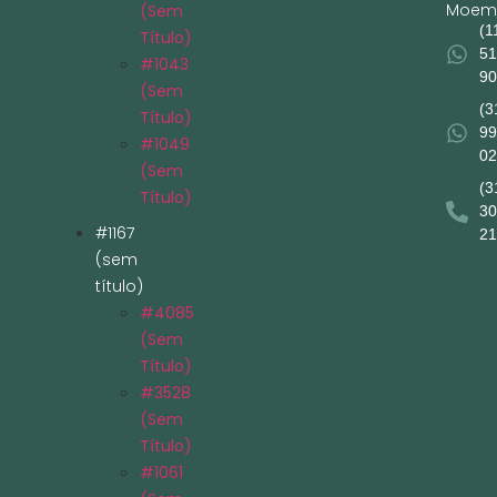
Moem
(sem
(1
Título)
51
#1043
90
(sem
(3
Título)
99
#1049
02
(sem
(3
Título)
30
#1167
21
(sem
título)
#4085
(sem
Título)
#3528
(sem
Título)
#1061