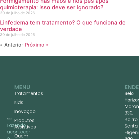
Formigamento nas mãos e nos pés após
quimioterapia: isso deve ser ignorado?
30 de julho de 2026
Linfedema tem tratamento? O que funciona de
verdade
30 de julho de 2026
« Anterior
Próximo »
MENU
END
Tratamentos
Belo
Horizo
Kids
Maran
Inovação
330,
Bairro
Produtos
Fazendo
Santa
Assistivos
acontecer
Efigêni
Quem
São
o