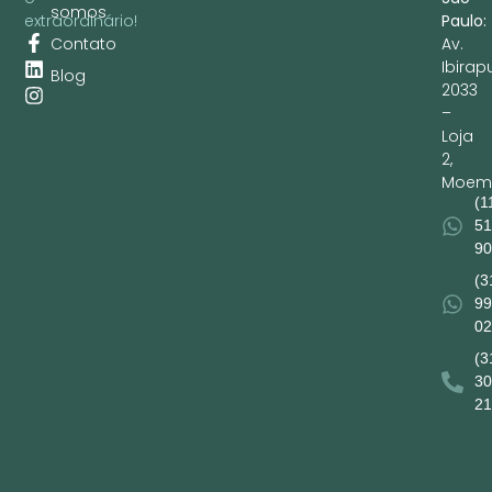
somos
Paulo:
extraordinário!
Contato
Av.
Ibirap
Blog
2033
–
Loja
2,
Moem
(1
51
90
(3
99
02
(3
30
21