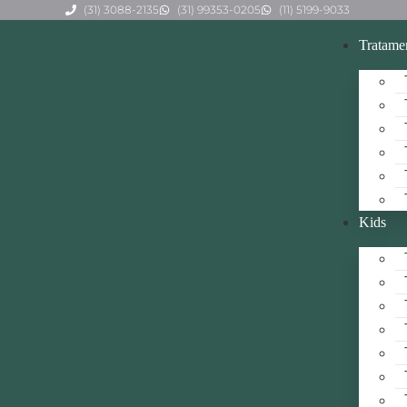
(31) 3088-2135
(31) 99353-0205
(11) 5199-9033
Tratame
Kids