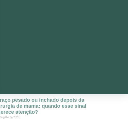
raço pesado ou inchado depois da
irurgia de mama: quando esse sinal
erece atenção?
de julho de 2026