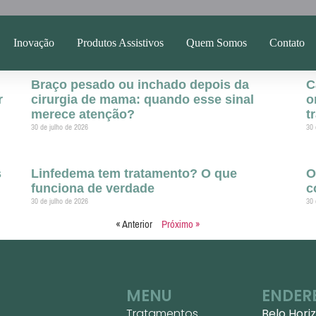
Inovação
Produtos Assistivos
Quem Somos
Contato
Braço pesado ou inchado depois da
C
r
cirurgia de mama: quando esse sinal
o
merece atenção?
t
30 de julho de 2026
30 
s
Linfedema tem tratamento? O que
O
funciona de verdade
c
30 de julho de 2026
30 
« Anterior
Próximo »
MENU
ENDER
Tratamentos
Belo Hori