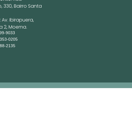
 330, Bairro Santa
:
Av. Ibirapuera,
ja 2, Moema.
199-9033
9353-0205
088-2135