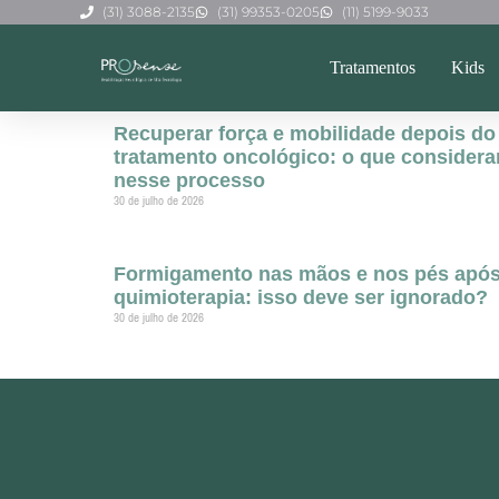
(31) 3088-2135
(31) 99353-0205
(11) 5199-9033
Tratamentos
Kids
Recuperar força e mobilidade depois do
tratamento oncológico: o que considera
nesse processo
30 de julho de 2026
Formigamento nas mãos e nos pés apó
quimioterapia: isso deve ser ignorado?
30 de julho de 2026