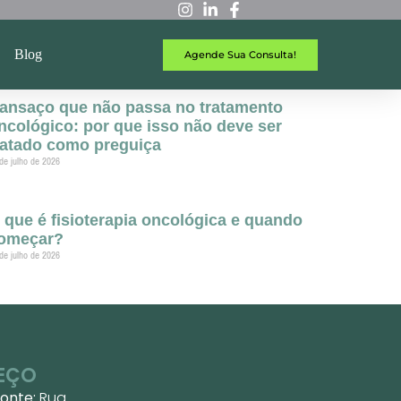
Blog
Agende Sua Consulta!
ansaço que não passa no tratamento
ncológico: por que isso não deve ser
ratado como preguiça
de julho de 2026
 que é fisioterapia oncológica e quando
omeçar?
de julho de 2026
EÇO
zonte:
Rua