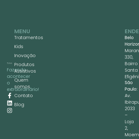
MENU
END
Tratamentos
Belo
Horizo
Kids
Maran
Inovação
330,
Bairro
Produtos
Fazendo
Santa
Assistivos
acontecer
Efigêni
Quem
São
o
somos
Paulo:
extraordinário!
Contato
Av.
Ibirap
Blog
2033
–
Loja
2,
Moem