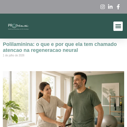
Produtos A
Quem So
Polilaminina: o que e por que ela tem chamado
atencao na regeneracao neural
1 de julho de 2026