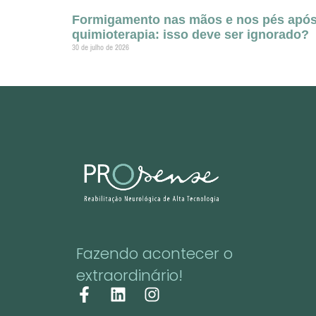
Formigamento nas mãos e nos pés apó
quimioterapia: isso deve ser ignorado?
30 de julho de 2026
Fazendo acontecer o
extraordinário!