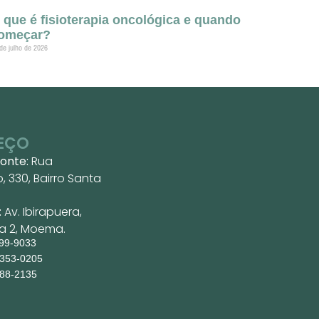
 que é fisioterapia oncológica e quando
omeçar?
de julho de 2026
EÇO
zonte:
Rua
 330, Bairro Santa
:
Av. Ibirapuera,
ja 2, Moema.
199-9033
9353-0205
088-2135