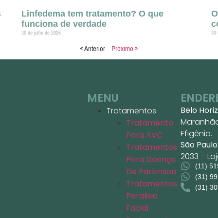
s
Linfedema tem tratamento? O que
O
funciona de verdade
c
30 de julho de 2026
30 
« Anterior
Próximo »
MENU
ENDER
Belo Hori
Tratamentos
Maranhão,
Tratamento
Efigênia.
Para AVC
São Paulo
Tratamentos
2033 – Lo
Para Doença
(11) 5
De Parkinson
(31) 9
Tratamentos
(31) 3
Paralisia
Facial