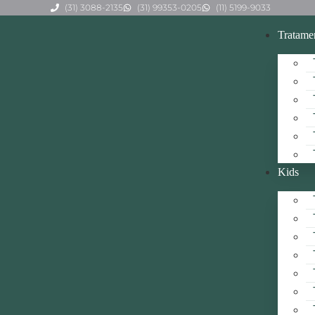
(31) 3088-2135
(31) 99353-0205
(11) 5199-9033
Tratame
Kids