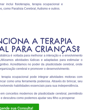
 inclui fisioterapia, terapia ocupacional e
s, como Paralisia Cerebral, Autismo e outros.
CIONA A TERAPIA
L PARA CRIANÇAS?
iátrica é voltada para melhorar a interação e o envolvimento
Utilizamos atividades lúdicas e adaptadas para estimular o
gnitivo. Acreditamos no poder da plasticidade cerebral, onde
eorganização cerebral e promover o desenvolvimento.
 terapia ocupacional pode integrar atividades motoras com
brincar como uma ferramenta poderosa. Através do brincar, seu
nvolvendo habilidades essenciais para sua independência.
 em conceitos modernos de plasticidade cerebral, permitindo
s e descubra como podemos ajudar seu filho a prosperar.
gende sua Consulta!