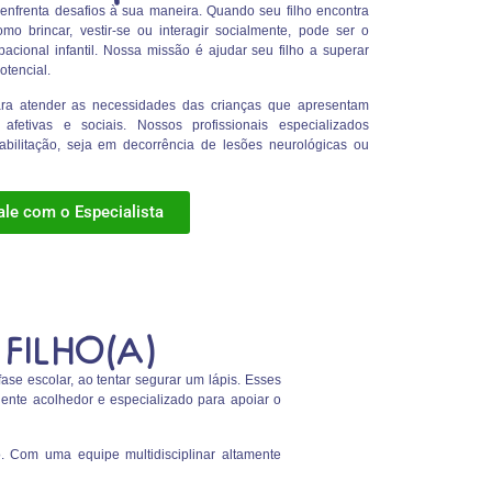
nfrenta desafios à sua maneira. Quando seu filho encontra
omo brincar, vestir-se ou interagir socialmente, pode ser o
acional infantil. Nossa missão é ajudar seu filho a superar
otencial.
ara atender as necessidades das crianças que apresentam
, afetivas e sociais. Nossos profissionais especializados
ilitação, seja em decorrência de lesões neurológicas ou
ale com o Especialista
FILHO(A)
ase escolar, ao tentar segurar um lápis. Esses
ente acolhedor e especializado para apoiar o
. Com uma equipe multidisciplinar altamente