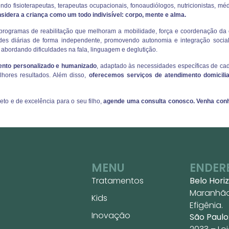
endo fisioterapeutas, terapeutas ocupacionais, fonoaudiólogos, nutricionistas, mé
sidera a criança como um todo indivisível: corpo, mente e alma.
programas de reabilitação que melhoram a mobilidade, força e coordenação da 
dades diárias de forma independente, promovendo autonomia e integração soci
abordando dificuldades na fala, linguagem e deglutição.
nto personalizado e humanizado
, adaptado às necessidades específicas de cad
lhores resultados. Além disso,
oferecemos serviços de atendimento domicilia
to e de excelência para o seu filho,
agende uma consulta conosco. Venha con
MENU
ENDER
Tratamentos
Belo Hori
Maranhão,
Kids
Efigênia.
Inovação
São Paulo