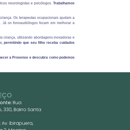
dicos neurologistas e psicólogos.
Trabalhamos
criança. Os terapeutas ocupacionais ajudam a
al. Já os fonoaudiólogos focam em melhorar a
a criança, utilizando abordagens inovadoras e
r, permitindo que seu filho receba cuidados
hecer a Prosense e descubra como podemos
EÇO
zonte:
Rua
 330, Bairro Santa
:
Av. Ibirapuera,