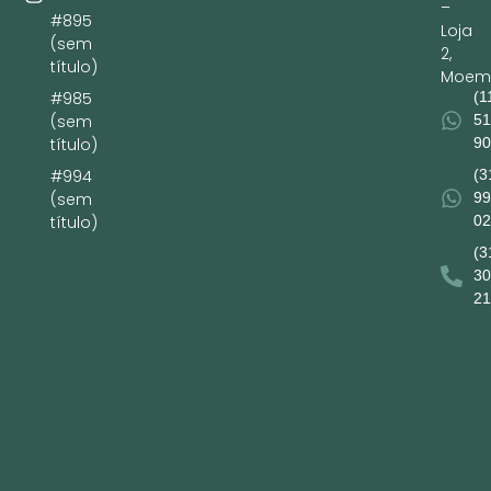
–
#895
Loja
(sem
2,
título)
Moem
(1
#985
51
(sem
90
título)
(3
#994
99
(sem
02
título)
(3
30
21