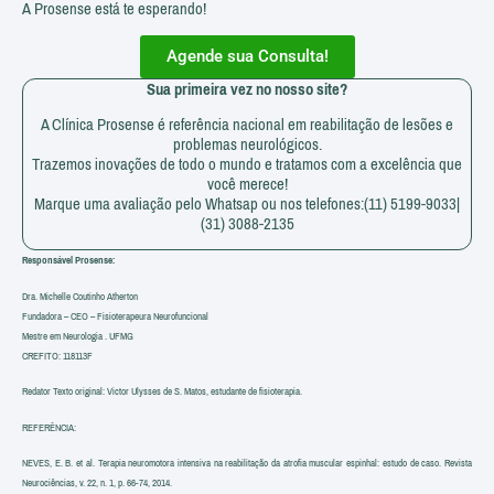
A Prosense está te esperando!
Agende sua Consulta!
Sua primeira vez no nosso site?
A Clínica Prosense é referência nacional em reabilitação de lesões e
problemas neurológicos.
Trazemos inovações de todo o mundo e tratamos com a excelência que
você merece!
Marque uma avaliação pelo Whatsap ou nos telefones:(11) 5199-9033|
(31) 3088-2135
Responsável Prosense:
Dra. Michelle Coutinho Atherton
Fundadora – CEO – Fisioterapeura Neurofuncional
Mestre em Neurologia . UFMG
CREFITO: 118113F
Redator Texto original: Victor Ulysses de S. Matos, estudante de fisioterapia.
REFERÊNCIA:
NEVES, E. B. et al. Terapia neuromotora intensiva na reabilitação da atrofia muscular espinhal: estudo de caso. Revista
Neurociências, v. 22, n. 1, p. 66-74, 2014.