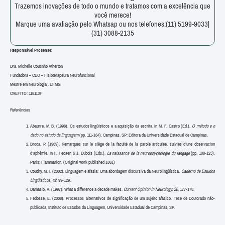
Trazemos inovações de todo o mundo e tratamos com a excelência que
você merece!
Marque uma avaliação pelo Whatsap ou nos telefones:(11) 5199-9033|
(31) 3088-2135
Responsável Prosense:
Dra. Michelle Coutinho Atherton
Fundadora – CEO – Fisioterapeura Neurofuncional
Mestre em Neurologia . UFMG
CREFITO: 118113F
Referências
Abaurre, M. B. (1996). Os estudos lingüísticos e a aquisição da escrita. In M. F. Castro (Ed.),
O método e o
dado no estudo da linguagem
(pp. 111-164). Campinas, SP: Editora da Universidade Estadual de Campinas.
Broca, P. (1969). Remarques sur le siège de la faculté de la parole articulée, suivies d’une observacion
d’aphémie. In H. Hecaen & J. Dubois (Eds.),
La naissance de la neuropsychologie du langage
(pp. 108-123).
Paris: Flammarion. (Original work published 1861)
Coudry, M. I. (2002). Linguagem e afasia: Uma abordagem discursiva da Neurolingüística.
Caderno de Estudos
Lingüísticos, 42
, 99-129.
Damásio, A. (1997). What a difference a decade makes.
Current Opinion in Neurology, 20
, 177-178.
Fedosse, E. (2008). Processos alternativos de significação de um sujeito afásico. Tese de Doutorado não-
publicada, Instituto de Estudos da Linguagem, Universidade Estadual de Campinas, SP.