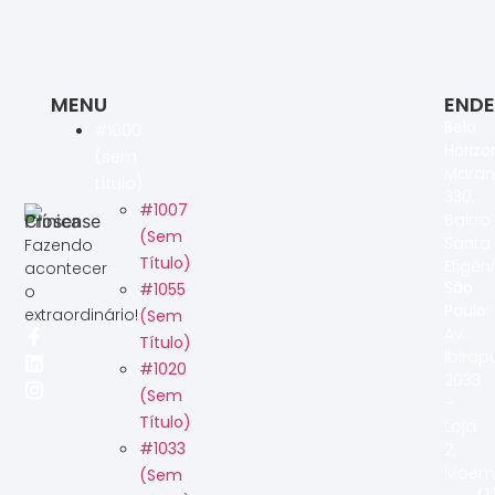
MENU
END
Belo
#1000
Horizo
(sem
Maran
título)
330,
#1007
Bairro
(sem
Santa
Fazendo
Título)
Efigêni
acontecer
São
#1055
o
Paulo:
extraordinário!
(sem
Av.
Título)
Ibirap
#1020
2033
(sem
–
Título)
Loja
#1033
2,
Moem
(sem
(1