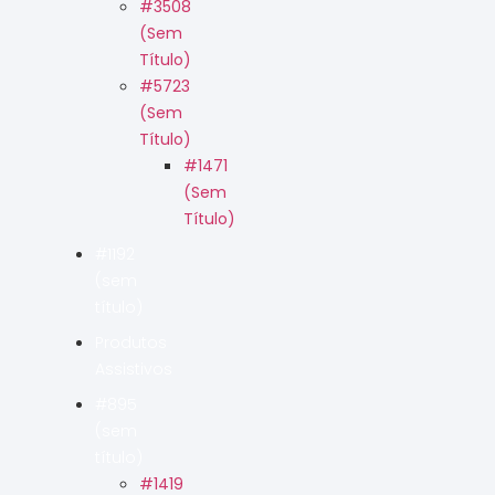
#3508
(sem
Título)
#5723
(sem
Título)
#1471
(sem
Título)
#1192
(sem
título)
Produtos
Assistivos
#895
(sem
título)
#1419