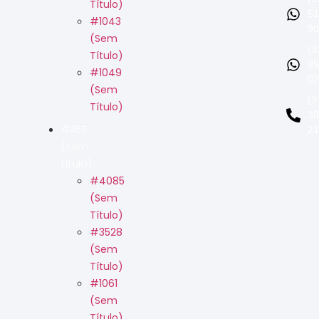
Título)
51
#1043
90
(sem
(3
Título)
99
#1049
02
(sem
(3
Título)
30
#1167
21
(sem
título)
#4085
(sem
Título)
#3528
(sem
Título)
#1061
(sem
Título)