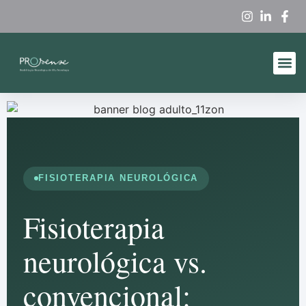
Produtos A
Quem So
FISIOTERAPIA NEUROLÓGICA
Fisioterapia
neurológica vs.
convencional: