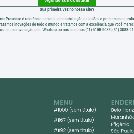
Agende sua Consulta!
Sua primeira vez no nosso site?
nica Prosense é referência nacional em reabilitação de lesões e problemas neuroló
razemos inovações de todo o mundo e tratamos com a excelência que você merec
rque uma avaliação pelo Whatsap ou nos telefones:(11) 5199-9033| (31) 3088-2
MENU
ENDER
#1000 (sem título)
Belo Hori
Maranhão,
#1167 (sem título)
Efigênia.
#1192 (sem título)
São Paulo