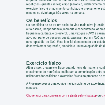
repetições (quantas séries) e tipo (aeróbico, fortalecimento
exercício físico é o movimento controlado e previamente 
minutos na vizinhança, três vezes na semana.
Os benefícios
Os benefícios de se ter um estilo de vida mais ativo já est
auto-estima, independência, memória e concentração. Ademais
frequência cardíaca e colesterol. Uma vez que o AVC é caus
ativo por parte de pessoas que já passaram por um AVC auxil
novo episódio de AVC. Esse fato foi demonstrado em estud
desenvolverem depressão, amnésia e um novo episódio da d
Exercício físico
Além disso, o exercício físico quando feito de maneira co
crescimento de neurônios, melhoram a comunicação entre os
utilizar atividades físicas e exercícios físicos no processo de
A Prosense possui uma equipe multidisciplinar de excelência
conosco.
Clique aqui para conversar com a gente pelo whatsapp
ou
cl