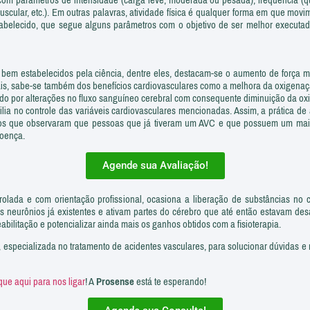
 muscular, etc.). Em outras palavras, atividade física é qualquer forma em que m
estabelecido, que segue alguns parâmetros com o objetivo de ser melhor exec
ão bem estabelecidos pela ciência, dentre eles, destacam-se o aumento de força 
, sabe-se também dos benefícios cardiovasculares como a melhora da oxigenação 
ado por alterações no fluxo sanguíneo cerebral com consequente diminuição da ox
ia no controle das variáveis cardiovasculares mencionadas. Assim, a prática de a
os que observaram que pessoas que já tiveram um AVC e que possuem um maior 
oença.
Agende sua Avaliação!
ntrolada e com orientação profissional, ocasiona a liberação de substâncias n
 neurônios já existentes e ativam partes do cérebro que até então estavam des
 reabilitação e potencializar ainda mais os ganhos obtidos com a fisioterapia.
, especializada no tratamento de acidentes vasculares, para solucionar dúvidas 
ique aqui para nos ligar
! A
Prosense
está te esperando!