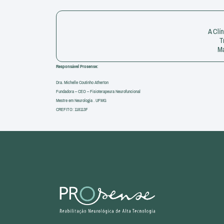
A Clí
T
Ma
Responsável Prosense:
Dra. Michelle Coutinho Atherton
Fundadora – CEO – Fisioterapeura Neurofuncional
Mestre em Neurologia . UFMG
CREFITO: 118113F