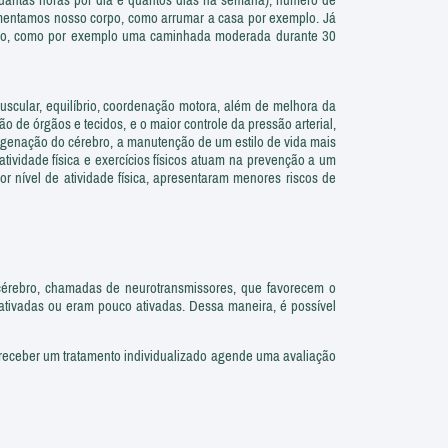
ovimentamos nosso corpo, como arrumar a casa por exemplo. Já
utado, como por exemplo uma caminhada moderada durante 30
muscular, equilíbrio, coordenação motora, além de melhora da
de órgãos e tecidos, e o maior controle da pressão arterial,
igenação do cérebro, a manutenção de um estilo de vida mais
tividade física e exercícios físicos atuam na prevenção a um
nível de atividade física, apresentaram menores riscos de
o cérebro, chamadas de neurotransmissores, que favorecem o
ativadas ou eram pouco ativadas. Dessa maneira, é possível
e receber um tratamento individualizado agende uma avaliação