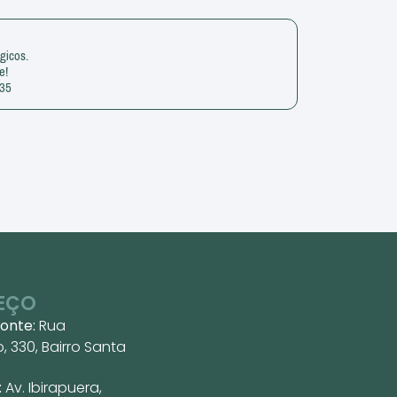
gicos.
e!
135
EÇO
zonte:
Rua
 330, Bairro Santa
:
Av. Ibirapuera,