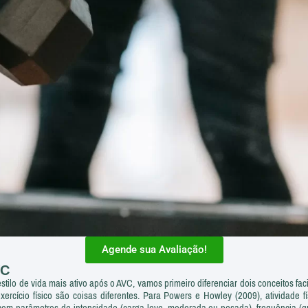
Agende sua Avaliação!
VC
ilo de vida mais ativo após o AVC, vamos primeiro diferenciar dois conceitos fac
 e exercício físico são coisas diferentes. Para Powers e Howley (2009), atividad
da com parâmetros de intensidade (carga leve, moderada ou pesada), frequência 