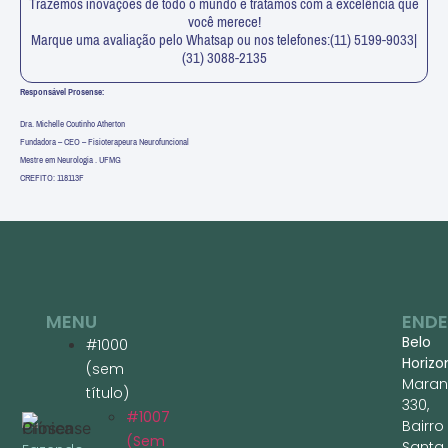
Trazemos inovações de todo o mundo e tratamos com a excelência que
você merece!
Marque uma avaliação pelo Whatsap ou nos telefones:(11) 5199-9033|
(31) 3088-2135
Responsável Prosense:
Dra. Michelle Coutinho Atherton
Fundadora – CEO – Fisioterapeura Neurofuncional
Mestre em Neurologia . UFMG
CREFITO: 118113F
MENU
END
Belo
#1000
Horizo
(sem
Maran
título)
330,
#1007
Bairro
(sem
Santa