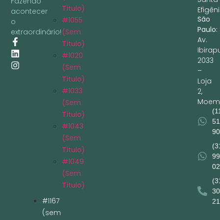
Fazendo
Título)
Efigêni
acontecer
São
#1055
o
Paulo:
extraordinário!
(sem
Av.
Título)
Ibirap
#1020
2033
(sem
–
Título)
Loja
#1033
2,
Moem
(sem
(1
Título)
51
#1043
90
(sem
(3
Título)
99
#1049
02
(sem
(3
Título)
30
#1167
21
(sem