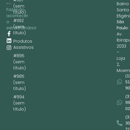
#1167
Bairro
(sem
Fazendo
Santa
título)
acontecer
Efigêni
#1192
São
o
(sem
Paulo:
extraordinário!
título)
Av.
Ibirap
Produtos
2033
Assistivos
–
#895
Loja
(sem
2,
título)
Moem
(1
#985
51
(sem
90
título)
(3
#994
99
(sem
02
título)
(3
30
21