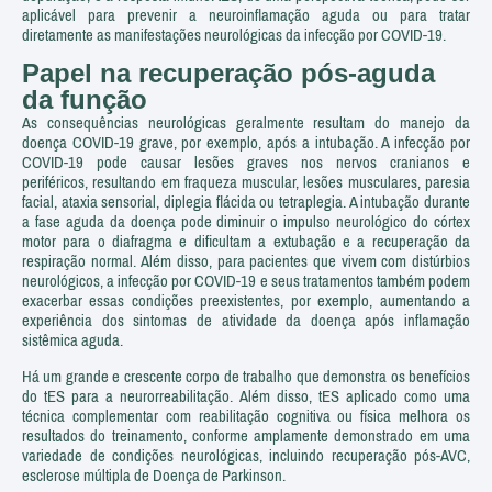
aplicável para prevenir a neuroinflamação aguda ou para tratar
diretamente as manifestações neurológicas da infecção por COVID-19.
Papel na recuperação pós-aguda
da função
As consequências neurológicas geralmente resultam do manejo da
doença COVID-19 grave, por exemplo, após a intubação. A infecção por
COVID-19 pode causar lesões graves nos nervos cranianos e
periféricos, resultando em fraqueza muscular, lesões musculares, paresia
facial, ataxia sensorial, diplegia flácida ou tetraplegia. A intubação durante
a fase aguda da doença pode diminuir o impulso neurológico do córtex
motor para o diafragma e dificultam a extubação e a recuperação da
respiração normal. Além disso, para pacientes que vivem com distúrbios
neurológicos, a infecção por COVID-19 e seus tratamentos também podem
exacerbar essas condições preexistentes, por exemplo, aumentando a
experiência dos sintomas de atividade da doença após inflamação
sistêmica aguda.
Há um grande e crescente corpo de trabalho que demonstra os benefícios
do tES para a neurorreabilitação. Além disso, tES aplicado como uma
técnica complementar com reabilitação cognitiva ou física melhora os
resultados do treinamento, conforme amplamente demonstrado em uma
variedade de condições neurológicas, incluindo recuperação pós-AVC,
esclerose múltipla de Doença de Parkinson.