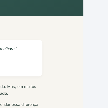
 melhora."
ndo. Mas, em muitos
zado
.
ntender essa diferença