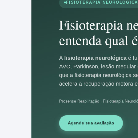
FISIOTERAPIA NEUROLÓGICA
Fisioterapia n
entenda qual é
A
fisioterapia neurológica
é fu
AVC, Parkinson, lesão medular 
que a fisioterapia neurológica 
acelera a recuperação motora e 
Prosense Reabilitação · Fisioterapia Neurol
Agende sua avaliação