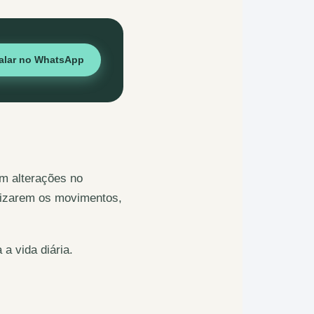
alar no WhatsApp
am alterações no
anizarem os movimentos,
a vida diária.