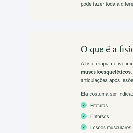
pode fazer toda a dife
O que é a fis
A fisioterapia convenci
musculoesqueléticos
.
articulações após lesõe
Ela costuma ser indica
✓
Fraturas
✓
Entorses
✓
Lesões musculares