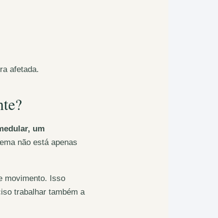
ra afetada.
nte?
medular, um
blema não está apenas
e movimento. Isso
ciso trabalhar também a