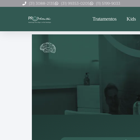
(31) 3088-2135
(31) 99353-0205
(11) 5199-9033
Tratamentos
Kids