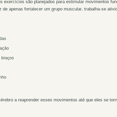
s exercícios são planejados para estimular movimentos func
z de apenas fortalecer um grupo muscular, trabalha-se ativ
adas
nação
 braços
anho
 cérebro a reaprender esses movimentos até que eles se to