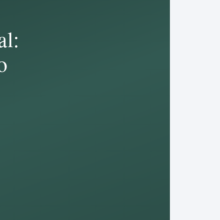
al:
o