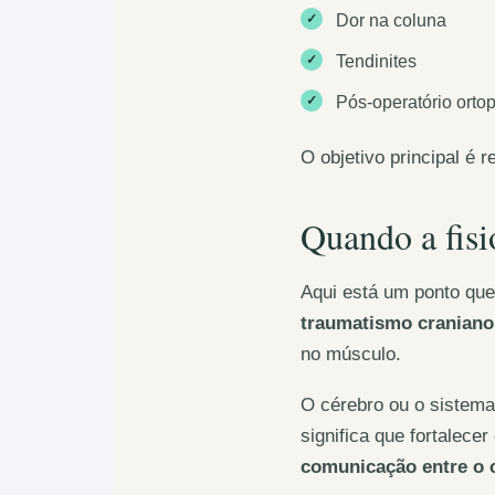
✓
Dor na coluna
✓
Tendinites
✓
Pós-operatório orto
O objetivo principal é r
Quando a fisi
Aqui está um ponto q
traumatismo craniano
no músculo.
O cérebro ou o sistem
significa que fortalec
comunicação entre o 